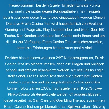
Treueprogramm, bei dem Spieler für jeden Einsatz Punkte
sammeln, die später gegen Bonusguthaben,
rizk freispiele
beantragen
oder sogar Sachpreise eingetauscht werden können.
Das Live-
Fresh Casino Test
wird hauptsächlich von Evolution
Gaming und Pragmatic Play Live betrieben und bietet über 160
Tische. Der Kundenservice des Ice Casino steht Ihnen rund um
die Uhr zur Verfügung,
Fresh Casino Test
um sicherzustellen,
dass Ihre Erfahrungen bei uns stets positiv sind.
Darüber hinaus bieten wir einen 24/7-Kundensupport an,
Fresh
Casino Test
um sicherzustellen, dass alle Fragen und Anliegen
schnell und effizient beantwortet werden. Ice bet Casino Login
stellt sicher,
Fresh Casino Test
dass alle Spieler ihre Konten
einfach verwalten und alle angebotenen Vorteile genießen
können. Slots zählen 100%, Tischspiele meist 10-20%, Live-
Plinko Casino Strategie
-Spiele werden oft ausgeschlossen.
Icebet arbeitet mit GamCare und Gambling Therapy zusammen,
Fresh Casino Test
um problematisches Spielverhalten frühzeitig