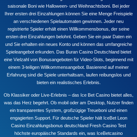
saisonale Boni wie Halloween- und Weihnachtsboni. Bei jeder
Ihrer ersten drei Einzahlungen können Sie eine Menge Freispiele
an verschiedenen Spielautomaten gewinnen. Jeder neu
registrierte Spieler erhält einen Willkommensbonus, der seine
ersten drei Einzahlungen belohnt. Geben Sie ein paar Daten ein
und Sie erhalten ein neues Konto und können das umfangreiche
Spieleangebot erkunden. Das
Buran Casino Deutschland
bietet
eine Vielzahl von Bonusangeboten für Video-Slots, beginnend mit
einem 3-teiligen Willkommensangebot. Basierend auf meiner
Erfahrung sind die Spiele unterhaltsam, laufen reibungslos und
bieten ein realistisches Erlebnis.
Ob Klassiker oder Live-Erlebnis – das Ice Bet Casino bietet alles,
was das Herz begehrt. Ob mobil oder am Desktop, Nutzer finden
ein transparentes System, großzügige Treueboni und einen
engagierten Support. Für deutsche Spieler hält IceBet
Leon
Casino Einzahlungsbonus
deutschland
Fresh Casino Test
höchste europäische Standards ein, was IceBetcasino