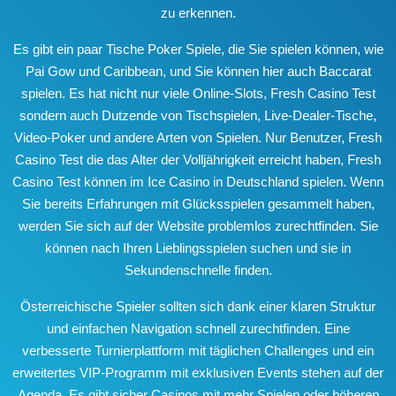
zu erkennen.
Es gibt ein paar Tische Poker Spiele, die Sie spielen können, wie
Pai Gow und Caribbean, und Sie können hier auch Baccarat
spielen. Es hat nicht nur viele Online-Slots,
Fresh Casino Test
sondern auch Dutzende von Tischspielen, Live-Dealer-Tische,
Video-Poker und andere Arten von Spielen. Nur Benutzer,
Fresh
Casino Test
die das Alter der Volljährigkeit erreicht haben,
Fresh
Casino Test
können im Ice Casino in Deutschland spielen. Wenn
Sie bereits Erfahrungen mit Glücksspielen gesammelt haben,
werden Sie sich auf der Website problemlos zurechtfinden. Sie
können nach Ihren Lieblingsspielen suchen und sie in
Sekundenschnelle finden.
Österreichische Spieler sollten sich dank einer klaren Struktur
und einfachen Navigation schnell zurechtfinden. Eine
verbesserte Turnierplattform mit täglichen Challenges und ein
erweitertes VIP-Programm mit exklusiven Events stehen auf der
Agenda. Es gibt sicher Casinos mit mehr Spielen oder höheren