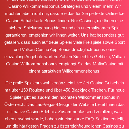
Casino Willkommensbonus
Strategien und vielem mehr. Wir
möchten aber nicht nur, dass Sie das für Sie perfekte Online
Ice
Casino Schatzkarte Bonus
finden. Nur Casinos, die Ihnen eine
sichere Spielumgebung bieten und ein unterhaltsames Spiel
garantieren, empfehlen wir Ihnen weiter. Uns hat besonders gut
gefallen, dass auch auf treue Spieler viele Freispiele sowie Sport
und
Vulkan Casino App Bonus
druckgluck bonus ohne
einzahlung
Angebote warten. Zahlen Sie echtes Geld ein,
Vulkan
Casino Willkommensbonus
empfängt Sie das MafiaCasino mit
einem attraktiven Willkommensbonus.
Die pralle Spieleauswahl ergänzt ein Live
Jet Casino Gutschein
mit über 150 Roulette und über 450 Blackjack Tischen. Für neue
Spieler gibt es zudem den höchsten Willkommensbonus in
Österreich. Das Las-Vegas-Design der Website bietet Ihnen das
ultimative Casino Erlebnis. Zusammenfassend zu allem, was
oben erwähnt wurde, haben wir eine kurze FAQ-Sektion erstellt,
um die häufigsten Fragen zu österreichfreundlichen Casinos zu