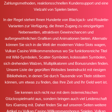
Zahlungsmethoden, reaktionsschnellen Kundensupport und eine
Vielzahl von Spielen bieten.
In der Regel stehen Ihnen Hunderte von Blackjack- und Roulette-
Varianten zur Verfügung, die Ihnen Zugang zu einzigartigen
Nebenwetten, attraktiven Gewinnchancen und
außergewöhnlichen Grafiken und Animationen bieten. Alternativ
können Sie sich in die Welt der modernen Video-Slots wagen,
Vulkan Casino Willkommensbonus
wo Sie funktionsreiche Titel
mit Wild-Symbolen, Scatter-Symbolen, kolossalen Symbolen,
sich drehenden Walzen, Multiplikatoren und Bonusrunden finden.
Unsere Liste der geprüften Websites beeindruckt mit riesigen
Bibliotheken, in denen Sie durch Tausende von Titeln stöbern
können, um etwas zu finden, das Ihre Zeit und Ihr Geld wert ist.
Sie kennen sich nicht nur mit dem österreichischen
Glücksspielmarkt aus, sondern bringen auch viel Leidenschaft
fürs iGaming mit. Daher finden Sie auf unseren Seiten weitere
Artikel zu
Vulkan Casino Willkommensbonus
Spielen,
Vulkan